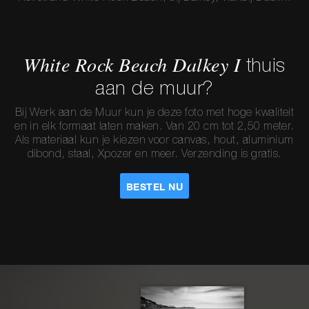
White Rock Beach Dalkey I
thuis
aan de muur?
Bij Werk aan de Muur kun je deze foto met hoge kwaliteit
en in elk formaat laten maken. Van 20 cm tot 2,50 meter.
Als materiaal kun je kiezen voor canvas, hout, aluminium
dibond, staal, Xpozer en meer. Verzending is gratis.
BESTEL NU