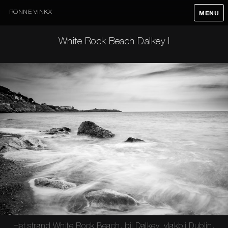
RONNE VINKX
MENU
White Rock Beach Dalkey I
Het strand White Rock Beach, bij Dalkey, vlakbij Dublin.