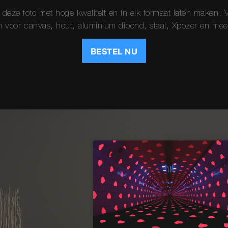
deze foto met hoge kwaliteit en in elk formaat laten maken. 
n voor canvas, hout, aluminium dibond, staal, Xpozer en meer
BESTEL NU