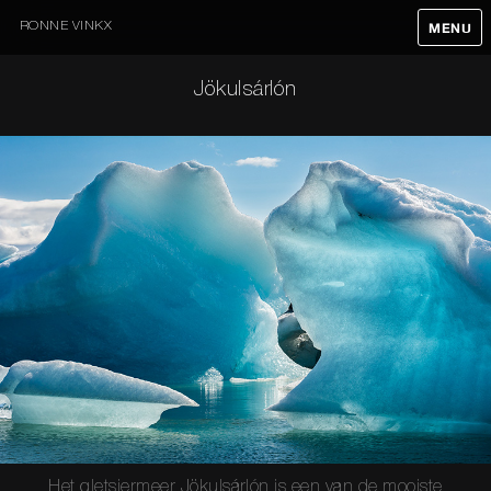
RONNE VINKX
MENU
Jökulsárlón
Het gletsjermeer Jökulsárlón is een van de mooiste