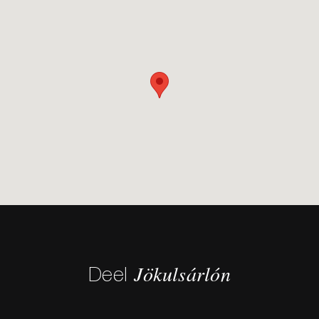
Jökulsárlón
Deel